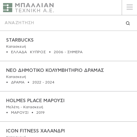
ΕΛΛΗΝΙΚΑ
ENGLISH
ΑΡΧΙΚΗ
STARBUCKS
Κατασκευή
ΕΛΛΑΔΑ
ΚΥΠΡΟΣ
2006 - ΣΗΜΕΡΑ
Η ΕΤΑΙΡΕΙΑ
ΥΠΗΡΕΣΙΕΣ
ΝΕΟ ΔΗΜΟΤΙΚΟ ΚΟΛΥΜΒΗΤΗΡΙΟ ΔΡΑΜΑΣ
Κατασκευή
ΔΡΑΜΑ
2022 - 2024
ΠΛΕΟΝΕΚΤΗΜΑΤΑ
ΠΕΛΑΤΕΣ
HOLMES PLACE ΜΑΡΟΥΣΙ
Μελέτη - Κατασκευή
ΒΙΩΣΙΜΟΤΗΤΑ
ΜΑΡΟΥΣΙ
2019
ΠΙΣΤΟΠΟΙΗΣΕΙΣ
ICON FITNESS ΧΑΛΑΝΔΡΙ