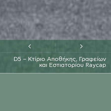
D5 – Κτίριο Αποθήκης, Γραφείων
και Εστιατορίου Raycap
ΕΡΓΟΔΟΤΗΣ
RAYCAP
EMAIL
ΤΟΠΟΘΕΣΙΑ
ΚΛΗΣΗ
ΤΟΠΟΘΕΣΙΑ
ΒΙ.ΠΕ. ΔΡΑΜΑΣ
ΧΡΟΝΟΣ ΕΚΤΕΛΕΣΗΣ
2019 - 2020
ΕΙΔΟΣ ΥΠΗΡΕΣΙΑΣ
ΚΑΤΑΣΚΕΥΗ
ΑΡΧΙΤΕΚΤΟΝΙΚΗ ΜΕΛΕΤΗ
ARCHITERRA