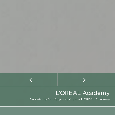
L’OREAL Academy
Ανακαίνιση-Διαμόρφωση Χώρων L'OREAL Academy