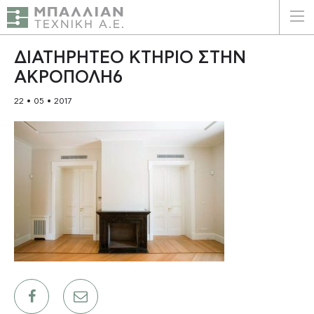
ΕΛΛΗΝΙΚΑ
ENGLISH
ΔΙΑΤΗΡΗΤΕΟ ΚΤΗΡΙΟ ΣΤΗΝ
ΑΚΡΟΠΟΛΗ6
ΑΡΧΙΚΗ
22 • 05 • 2017
Η ΕΤΑΙΡΕΙΑ
ΥΠΗΡΕΣΙΕΣ
ΠΛΕΟΝΕΚΤΗΜΑΤΑ
ΠΕΛΑΤΕΣ
ΒΙΩΣΙΜΟΤΗΤΑ
ΠΙΣΤΟΠΟΙΗΣΕΙΣ