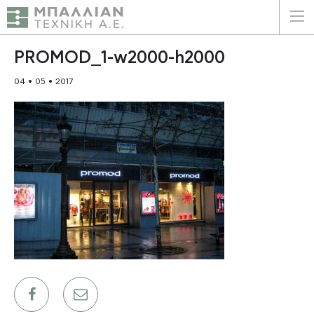
ΕΛΛΗΝΙΚΑ
ENGLISH
PROMOD_1-w2000-h2000
04 • 05 • 2017
ΑΡΧΙΚΗ
Η ΕΤΑΙΡΕΙΑ
ΥΠΗΡΕΣΙΕΣ
ΠΛΕΟΝΕΚΤΗΜΑΤΑ
ΠΕΛΑΤΕΣ
ΒΙΩΣΙΜΟΤΗΤΑ
ΠΙΣΤΟΠΟΙΗΣΕΙΣ