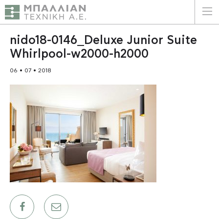
ΕΛΛΗΝΙΚΑ
ENGLISH
nido18-0146_Deluxe Junior Suite
Whirlpool-w2000-h2000
ΑΡΧΙΚΗ
06 • 07 • 2018
Η ΕΤΑΙΡΕΙΑ
ΥΠΗΡΕΣΙΕΣ
ΠΛΕΟΝΕΚΤΗΜΑΤΑ
ΠΕΛΑΤΕΣ
ΒΙΩΣΙΜΟΤΗΤΑ
ΠΙΣΤΟΠΟΙΗΣΕΙΣ