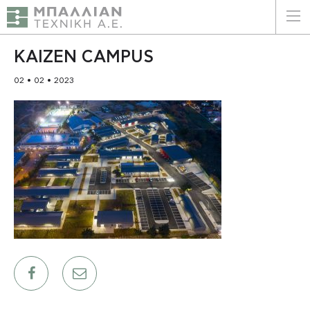
ΕΛΛΗΝΙΚΑ
ENGLISH
KAIZEN CAMPUS
02 • 02 • 2023
ΑΡΧΙΚΗ
Η ΕΤΑΙΡΕΙΑ
ΥΠΗΡΕΣΙΕΣ
ΠΛΕΟΝΕΚΤΗΜΑΤΑ
ΠΕΛΑΤΕΣ
ΒΙΩΣΙΜΟΤΗΤΑ
ΠΙΣΤΟΠΟΙΗΣΕΙΣ