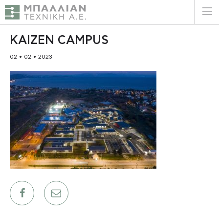
ΕΛΛΗΝΙΚΑ
ENGLISH
KAIZEN CAMPUS
02 • 02 • 2023
ΑΡΧΙΚΗ
Η ΕΤΑΙΡΕΙΑ
ΥΠΗΡΕΣΙΕΣ
ΠΛΕΟΝΕΚΤΗΜΑΤΑ
ΠΕΛΑΤΕΣ
ΒΙΩΣΙΜΟΤΗΤΑ
ΠΙΣΤΟΠΟΙΗΣΕΙΣ