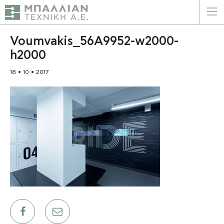
ΕΛΛΗΝΙΚΑ
ENGLISH
Voumvakis_56A9952-w2000-
h2000
ΑΡΧΙΚΗ
18 • 10 • 2017
Η ΕΤΑΙΡΕΙΑ
ΥΠΗΡΕΣΙΕΣ
ΠΛΕΟΝΕΚΤΗΜΑΤΑ
ΠΕΛΑΤΕΣ
ΒΙΩΣΙΜΟΤΗΤΑ
ΠΙΣΤΟΠΟΙΗΣΕΙΣ