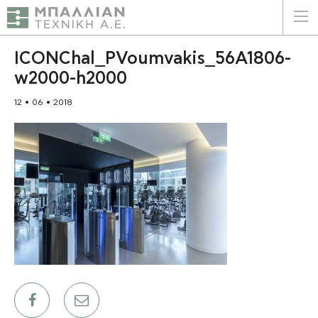
ΕΛΛΗΝΙΚΑ
ENGLISH
ICONChal_PVoumvakis_56A1806-
w2000-h2000
ΑΡΧΙΚΗ
12 • 06 • 2018
Η ΕΤΑΙΡΕΙΑ
ΥΠΗΡΕΣΙΕΣ
ΠΛΕΟΝΕΚΤΗΜΑΤΑ
ΠΕΛΑΤΕΣ
ΒΙΩΣΙΜΟΤΗΤΑ
ΠΙΣΤΟΠΟΙΗΣΕΙΣ