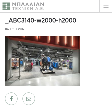
ΕΛΛΗΝΙΚΑ
ENGLISH
_ABC3140-w2000-h2000
06 • 11 • 2017
ΑΡΧΙΚΗ
Η ΕΤΑΙΡΕΙΑ
ΥΠΗΡΕΣΙΕΣ
ΠΛΕΟΝΕΚΤΗΜΑΤΑ
ΠΕΛΑΤΕΣ
ΒΙΩΣΙΜΟΤΗΤΑ
ΠΙΣΤΟΠΟΙΗΣΕΙΣ