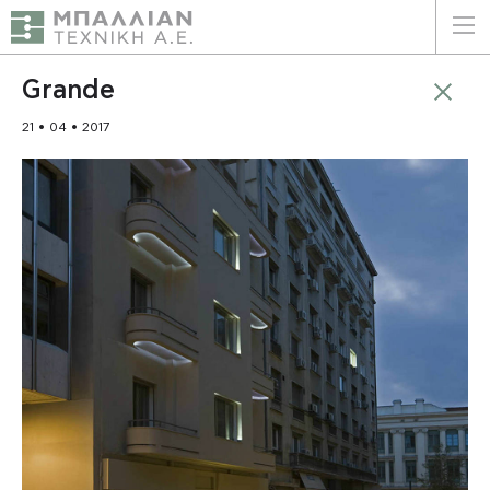
ΕΛΛΗΝΙΚΑ
ENGLISH
Grande
21 • 04 • 2017
ΑΡΧΙΚΗ
Η ΕΤΑΙΡΕΙΑ
ΥΠΗΡΕΣΙΕΣ
ΠΛΕΟΝΕΚΤΗΜΑΤΑ
ΠΕΛΑΤΕΣ
ΒΙΩΣΙΜΟΤΗΤΑ
ΠΙΣΤΟΠΟΙΗΣΕΙΣ